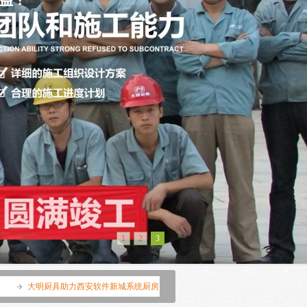
1
2
3
新城系统厨房项目建设
陕西大明<燃气炒菜灶>系列产品