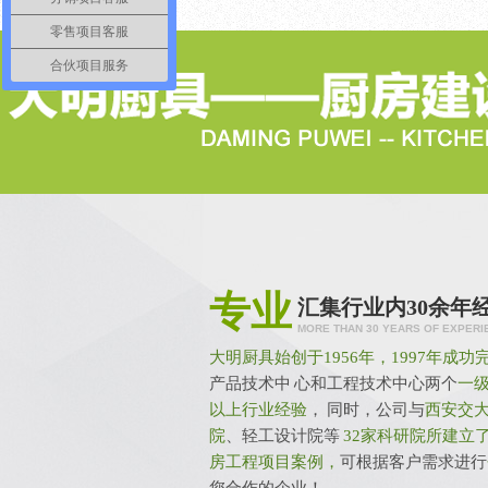
零售项目客服
合伙项目服务
专业
汇集行业内30余年
MORE THAN 30 YEARS OF EXPERI
大明厨具始创于1956年，1997年成
产品技术中 心和工程技术中心两个
一级
以上行业经验
， 同时，公司与
西安交
院
、轻工设计院等
32家科研院所建立
房工程项目案例，
可根据客户需求进行