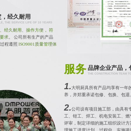
定，经久耐用
, THE SERVICE LIFE OF 10 YEARS
、经久耐用、操作方便， 符
要求
。 公司所有生产的产品
产过程遵照
ISO9001质量管理体
服务
品牌企业产品，
THE CONSTRUCTION TEAM T
1.
大明厨具所有产品均享有一年
养，并郑重承诺包修、包换、包退
2.
公司设有项目施工部，由具有
工、钳工、焊工、机电安装工、燃
评审，制定详细的施工组织设计方
理施工进度计划。过程中，实施项