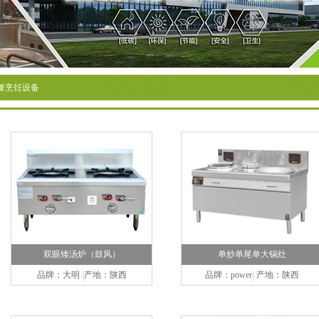
餐烹饪设备
双眼矮汤炉（鼓风）
单炒单尾单大锅灶
品牌：大明 产地：陕西
品牌：power 产地：陕西