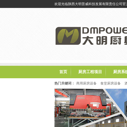
欢迎光临陕西大明普威科技发展有限责任公司官
首页
厨房工程项目
厨房系
热门关键词：
商用厨房设备
食堂厨房设备