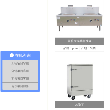
双眼大锅灶标准款
品牌：power 产地：陕西
在线咨询
工程项目客服
分销项目客服
零售项目客服
合伙项目服务
蒸饭车