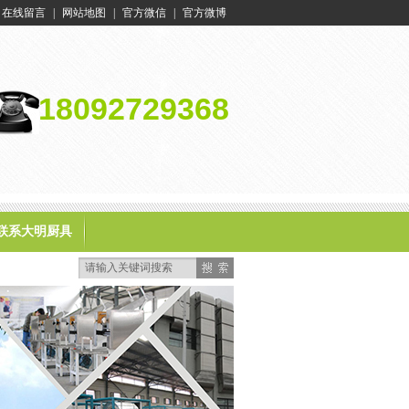
在线留言
|
网站地图
|
官方微信
|
官方微博
18092729368
联系大明厨具