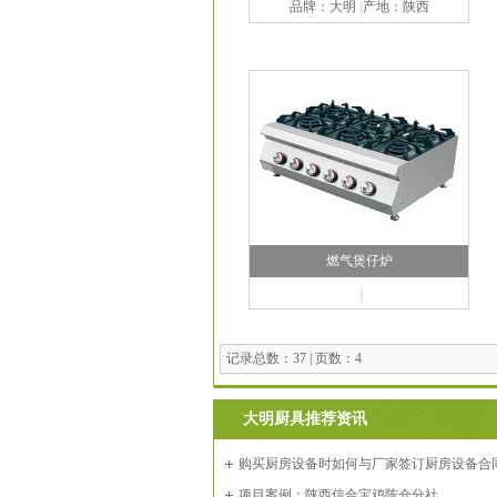
品牌：大明 产地：陕西
燃气煲仔炉
记录总数：37 | 页数：4
大明厨具推荐资讯
购买厨房设备时如何与厂家签订厨房设备合
项目案例：陕西信合宝鸡陈仓分社