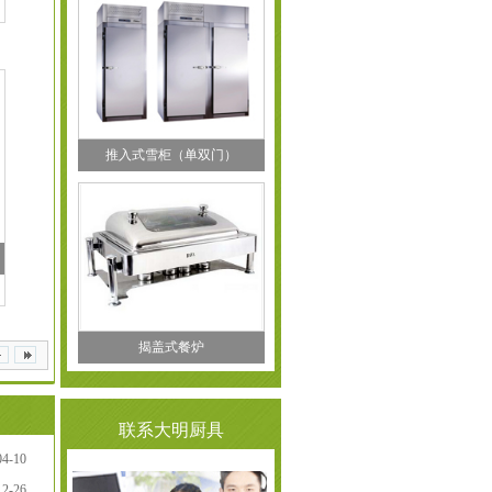
推入式雪柜（单双门）
揭盖式餐炉
联系大明厨具
04-10
12-26