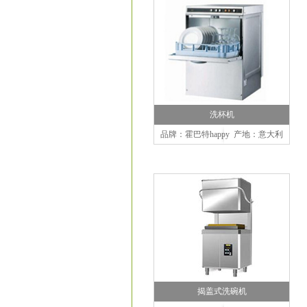
洗杯机
品牌：霍巴特happy 产地：意大利
揭盖式洗碗机