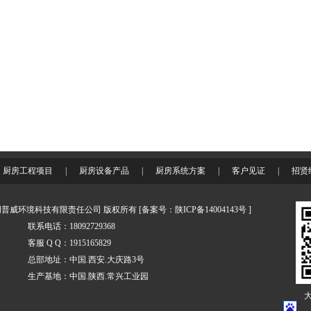
厨房工程项目
|
厨房设备产品
|
厨房系统方案
|
客户见证
|
招贤
普威环境科技有限责任公司 版权所有 [
备案号：陕ICP备14004143号
]
联系电话：18092729368   
客服 Q Q：1915165829  
总部地址：中国.西安.大庆路3号 
生产基地：中国.陕西.常兴工业园 