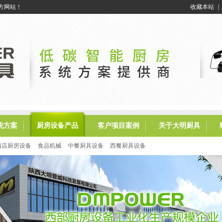
方网站！
收藏本站
|
统方案
厨房设备产品
客户项目案例
关于大明厨具
酒店厨房设备
食品机械
中餐厨具设备
西餐厨具设备