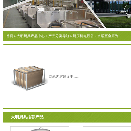
首页
»
大明厨具产品中心
»
产品分类导航
»
厨房机电设备
»
水暖五金系列
网站内容建设中......
大明厨具推荐产品