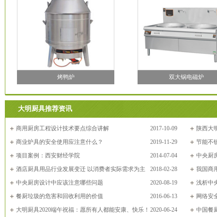
烤鸭炉
双大锅电磁炉
大明厨具推荐资讯
商用厨房工程设计技术要点综合讲解
2017-10-09
陕西大
商业炉具的安全使用应注意什么？
2019-11-29
设备
节能不
项目案例：西安财经学院
2014-07-04
中央厨
酒店厨具用品行业发展变迁 以消费者实际需求为主
2018-02-28
我国商
中央厨房设计中应该注意哪些问题
2020-08-19
浅析中
餐厨垃圾的危害和回收利用的价值
2016-06-13
网络安
大明厨具2020端午祝福：愿所有人都能安康、快乐！
2020-06-24
中国餐