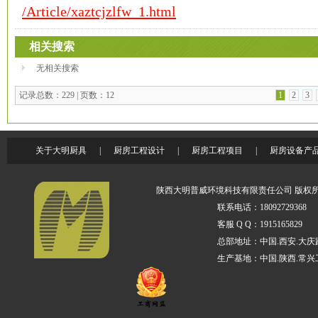
/Article/xaztcjzlfw_1.html
相关搜索
无相关搜索
记录总数：229 | 页数：12
1
2
3
关于大明厨具
|
厨房工程设计
|
厨房工程项目
|
厨房设备产
陕西大明普威环境科技有限责任公司 版权所
联系电话：18092729368   
客服 Q Q：1915165829  
总部地址：中国.西安.大庆路
生产基地：中国.陕西.常兴