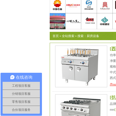
首页
»
全站搜索
» 搜索：厨房设备
[
西
功率
净重
规格：
中式面
在线咨询
西式意
/Pro
工程项目客服
分销项目客服
[
扒
零售项目客服
品牌
mm
合伙项目服务