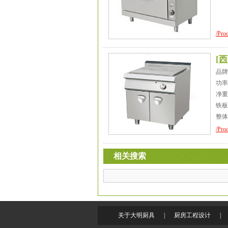
/Prod
[
西
品牌
功率
净重
铁板
整体
/Prod
相关搜索
关于大明厨具
|
厨房工程设计
|