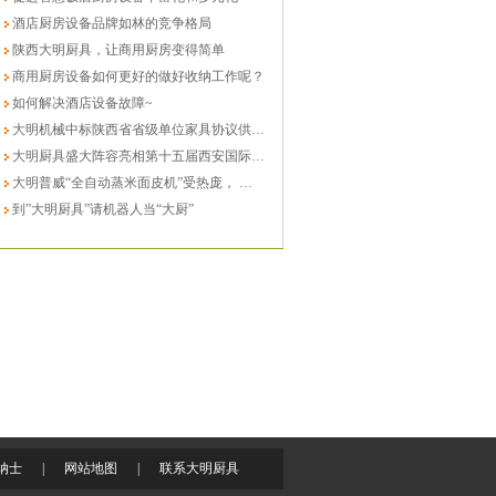
酒店厨房设备品牌如林的竞争格局
陕西大明厨具，让商用厨房变得简单
商用厨房设备如何更好的做好收纳工作呢？
如何解决酒店设备故障~
大明机械中标陕西省省级单位家具协议供货项目
大明厨具盛大阵容亮相第十五届西安国际酒店设备用品展览会
大明普威“全自动蒸米面皮机”受热庞， 团餐、小吃加工批发商的好选择
到”大明厨具”请机器人当“大厨”
纳士
|
网站地图
|
联系大明厨具