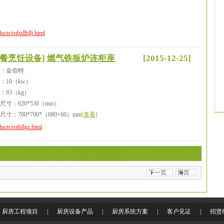
ucts/rqbzllbllj.html
餐烹饪设备
]
燃气铁板炉连柜座
[2015-12-25]
：金佰特
：10（kw）
：93（kg）
尺寸：620*530（mm）
尺寸：700*700*（880+60）mm
[查看]
ucts/rqtbllgz.html
下一页
尾页
厨房工程项目
|
厨房设备产品
|
厨房系统方案
|
客户见证
|
招贤