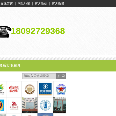
在线留言
|
网站地图
|
官方微信
|
官方微博
18092729368
联系大明厨具